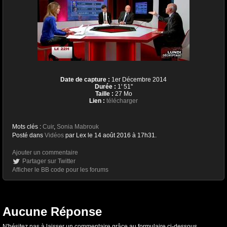
Date de capture :
1er Décembre 2014
Durée :
1' 51''
Taille :
27 Mo
Lien :
télécharger
Mots clés :
Cuir
,
Sonia Mabrouk
Posté dans
Vidéos
par Lex le 14 août 2016 à 17h31.
Ajouter un commentaire
Partager sur Twitter
Afficher le BB code pour les forums
Aucune Réponse
N'hésitez pas à laisser un commentaire grâce au formulaire ci-dessous.