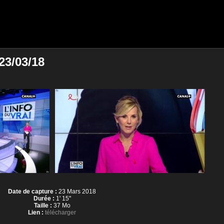
23/03/18
Date de capture :
23 Mars 2018
Durée :
1' 15''
Taille :
37 Mo
Lien :
télécharger