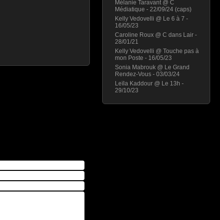
Mélanie Taravant @ C
Médiatique - 22/09/24 (caps)
Kelly Vedovelli @ Le 6 à 7 -
16/05/23
Caroline Roux @ C dans Lair -
28/01/21
Kelly Vedovelli @ Touche pas à
mon Poste - 16/05/23
Sonia Mabrouk @ Le Grand
Rendez-Vous - 03/03/24
Leïla Kaddour @ Le 13h -
29/10/23