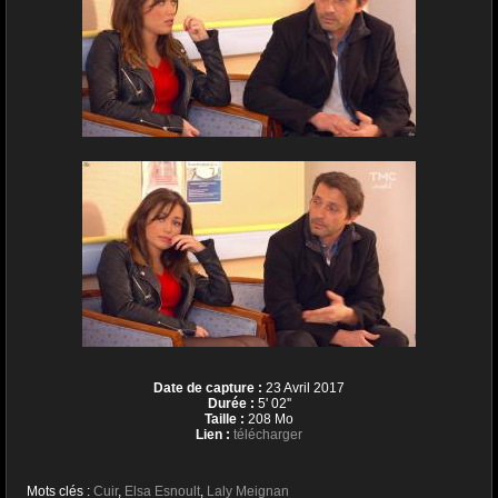
Date de capture :
23 Avril 2017
Durée :
5' 02''
Taille :
208 Mo
Lien :
télécharger
Mots clés :
Cuir
,
Elsa Esnoult
,
Laly Meignan