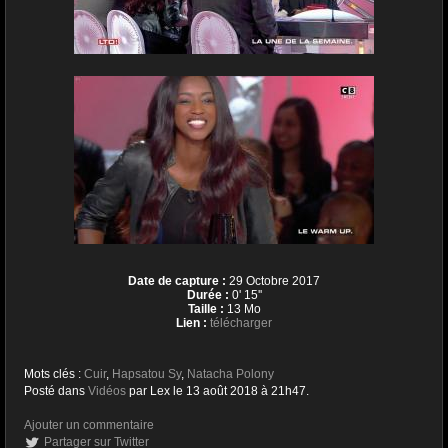
Date de capture :
29 Octobre 2017
Durée :
0' 15''
Taille :
13 Mo
Lien :
télécharger
Mots clés :
Cuir
,
Hapsatou Sy
,
Natacha Polony
Posté dans
Vidéos
par Lex le 13 août 2018 à 21h47.
Ajouter un commentaire
Partager sur Twitter