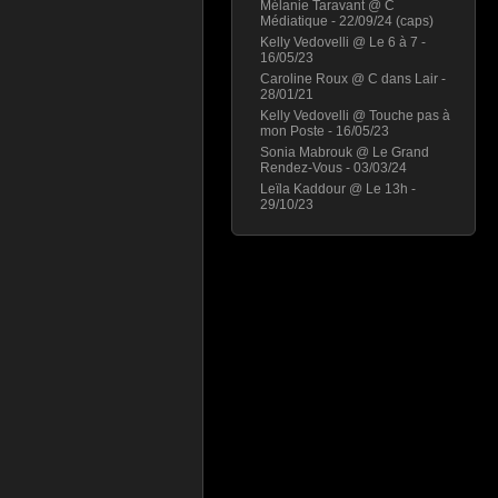
Mélanie Taravant @ C
Médiatique - 22/09/24 (caps)
Kelly Vedovelli @ Le 6 à 7 -
16/05/23
Caroline Roux @ C dans Lair -
28/01/21
Kelly Vedovelli @ Touche pas à
mon Poste - 16/05/23
Sonia Mabrouk @ Le Grand
Rendez-Vous - 03/03/24
Leïla Kaddour @ Le 13h -
29/10/23