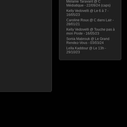
Mélanie Taravant @ C
Médiatique - 22/09/24 (caps)
Kelly Vedovelli @ Le 6 à 7 -
16/05/23
Caroline Roux @ C dans Lair -
28/01/21
Kelly Vedovelli @ Touche pas à
mon Poste - 16/05/23
Sonia Mabrouk @ Le Grand
Rendez-Vous - 03/03/24
Leïla Kaddour @ Le 13h -
29/10/23