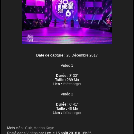
Date de capture :
28 Décembre 2017
Vidéo 1
Durée :
3' 33''
Taille :
289 Mo
Lien :
télécharger
Vidéo 2
Durée :
0' 41''
Taille :
48 Mo
Lien :
télécharger
Mots clés :
Cuir
,
Marina Kaye
Posté dans
Vidéos
par Lex le 15 août 2018 à 18h35.