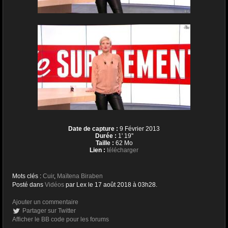
Date de capture :
9 Février 2013
Durée :
1' 19''
Taille :
62 Mo
Lien :
télécharger
Mots clés :
Cuir
,
Maïtena Biraben
Posté dans
Vidéos
par Lex le 17 août 2018 à 03h28.
Ajouter un commentaire
Partager sur Twitter
Afficher le BB code pour les forums