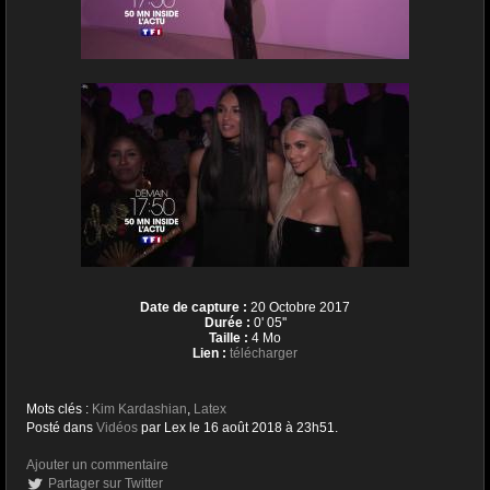
Date de capture :
20 Octobre 2017
Durée :
0' 05''
Taille :
4 Mo
Lien :
télécharger
Mots clés :
Kim Kardashian
,
Latex
Posté dans
Vidéos
par Lex le 16 août 2018 à 23h51.
Ajouter un commentaire
Partager sur Twitter