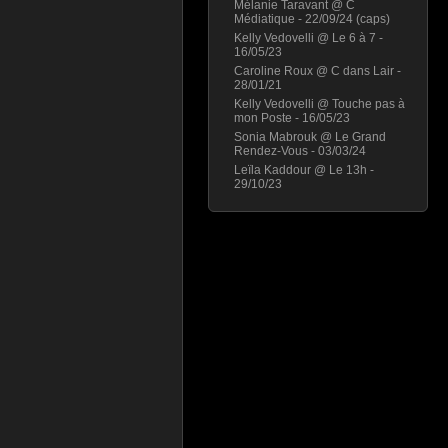
Mélanie Taravant @ C
Médiatique - 22/09/24 (caps)
Kelly Vedovelli @ Le 6 à 7 -
16/05/23
Caroline Roux @ C dans Lair -
28/01/21
Kelly Vedovelli @ Touche pas à
mon Poste - 16/05/23
Sonia Mabrouk @ Le Grand
Rendez-Vous - 03/03/24
Leïla Kaddour @ Le 13h -
29/10/23