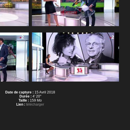
Date de capture :
15 Avril 2018
Durée :
4' 20''
Taille :
159 Mo
Lien :
télécharger