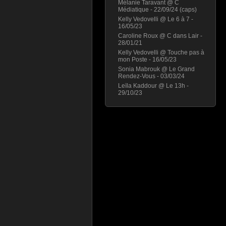
Mélanie Taravant @ C
Médiatique - 22/09/24 (caps)
Kelly Vedovelli @ Le 6 à 7 -
16/05/23
Caroline Roux @ C dans Lair -
28/01/21
Kelly Vedovelli @ Touche pas à
mon Poste - 16/05/23
Sonia Mabrouk @ Le Grand
Rendez-Vous - 03/03/24
Leïla Kaddour @ Le 13h -
29/10/23