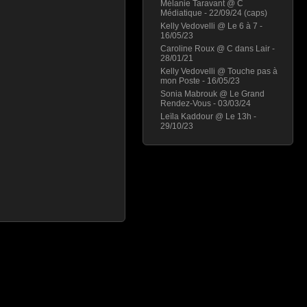
Mélanie Taravant @ C
Médiatique - 22/09/24 (caps)
Kelly Vedovelli @ Le 6 à 7 -
16/05/23
Caroline Roux @ C dans Lair -
28/01/21
Kelly Vedovelli @ Touche pas à
mon Poste - 16/05/23
Sonia Mabrouk @ Le Grand
Rendez-Vous - 03/03/24
Leïla Kaddour @ Le 13h -
29/10/23