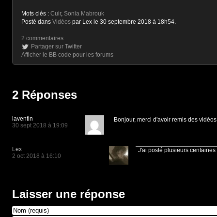
Mots clés :
Cuir
,
Sonia Mabrouk
Posté dans
Vidéos
par Lex le 30 septembre 2018 à 18h54.
2 commentaires
Partager sur Twitter
Afficher le BB code pour les forums
2 Réponses
laventin
Bonjour, merci d'avoir remis des vidéos
30 sept 2018 à 19:09
Lex
J'ai posté plusieurs centaines
2 oct 2018 à 16:10
Laisser une réponse