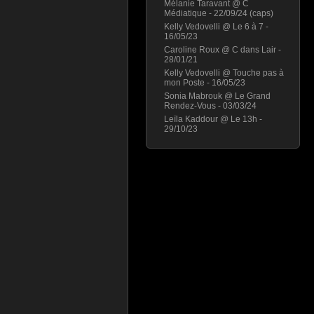
Mélanie Taravant @ C
Médiatique - 22/09/24 (caps)
Kelly Vedovelli @ Le 6 à 7 -
16/05/23
Caroline Roux @ C dans Lair -
28/01/21
Kelly Vedovelli @ Touche pas à
mon Poste - 16/05/23
Sonia Mabrouk @ Le Grand
Rendez-Vous - 03/03/24
Leïla Kaddour @ Le 13h -
29/10/23