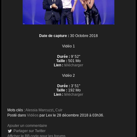
Date de capture :
30 Octobre 2018
Vidéo 1
Durée :
9' 52''
Taille :
501 Mo
Lien :
télécharger
Vidéo 2
Durée :
3' 51''
Taille :
192 Mo
Lien :
télécharger
Mots clés :
Alessia Marcuzzi
,
Cuir
Posté dans
Vidéos
par Lex le 28 décembre 2018 à 03h36.
Ajouter un commentaire
Partager sur Twitter
Afficher le BB code pour les forums