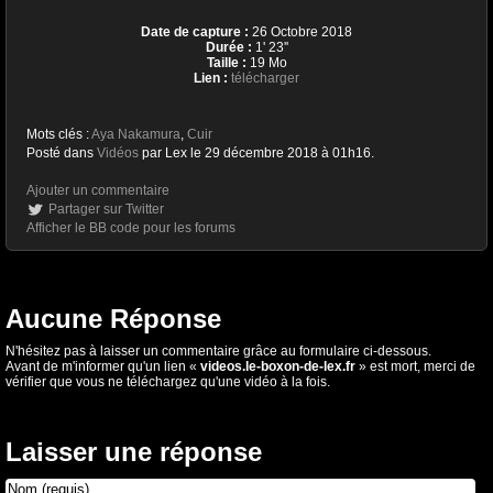
Date de capture :
26 Octobre 2018
Durée :
1' 23''
Taille :
19 Mo
Lien :
télécharger
Mots clés :
Aya Nakamura
,
Cuir
Posté dans
Vidéos
par Lex le 29 décembre 2018 à 01h16.
Ajouter un commentaire
Partager sur Twitter
Afficher le BB code pour les forums
Aucune Réponse
N'hésitez pas à laisser un commentaire grâce au formulaire ci-dessous.
Avant de m'informer qu'un lien «
videos.le-boxon-de-lex.fr
» est mort, merci de
vérifier que vous ne téléchargez qu'une vidéo à la fois.
Laisser une réponse