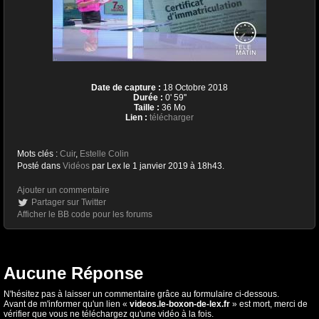
Date de capture :
18 Octobre 2018
Durée :
0' 59''
Taille :
36 Mo
Lien :
télécharger
Mots clés :
Cuir
,
Estelle Colin
Posté dans
Vidéos
par Lex le 1 janvier 2019 à 18h43.
Ajouter un commentaire
Partager sur Twitter
Afficher le BB code pour les forums
Aucune Réponse
N'hésitez pas à laisser un commentaire grâce au formulaire ci-dessous.
Avant de m'informer qu'un lien «
videos.le-boxon-de-lex.fr
» est mort, merci de
vérifier que vous ne téléchargez qu'une vidéo à la fois.