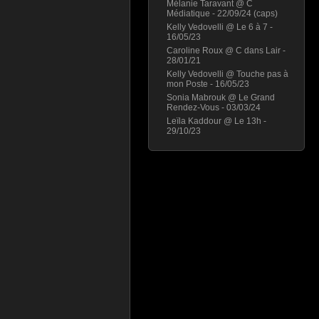
Mélanie Taravant @ C
Médiatique - 22/09/24 (caps)
Kelly Vedovelli @ Le 6 à 7 -
16/05/23
Caroline Roux @ C dans Lair -
28/01/21
Kelly Vedovelli @ Touche pas à
mon Poste - 16/05/23
Sonia Mabrouk @ Le Grand
Rendez-Vous - 03/03/24
Leïla Kaddour @ Le 13h -
29/10/23