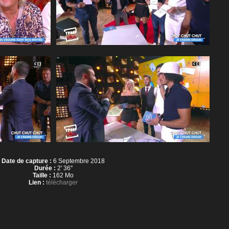
Date de capture :
6 Septembre 2018
Durée :
2' 36''
Taille :
162 Mo
Lien :
télécharger