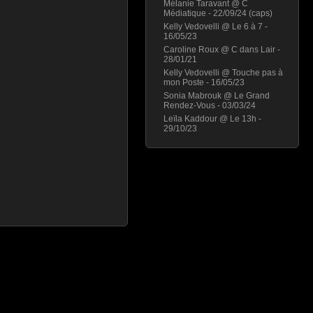
Mélanie Taravant @ C
Médiatique - 22/09/24 (caps)
Kelly Vedovelli @ Le 6 à 7 -
16/05/23
Caroline Roux @ C dans Lair -
28/01/21
Kelly Vedovelli @ Touche pas à
mon Poste - 16/05/23
Sonia Mabrouk @ Le Grand
Rendez-Vous - 03/03/24
Leïla Kaddour @ Le 13h -
29/10/23