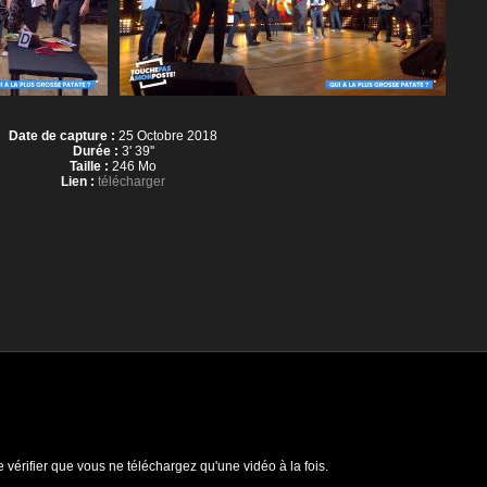
Date de capture :
25 Octobre 2018
Durée :
3' 39''
Taille :
246 Mo
Lien :
télécharger
e vérifier que vous ne téléchargez qu'une vidéo à la fois.