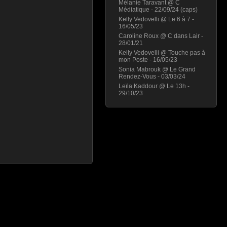
Mélanie Taravant @ C
Médiatique - 22/09/24 (caps)
Kelly Vedovelli @ Le 6 à 7 -
16/05/23
Caroline Roux @ C dans Lair -
28/01/21
Kelly Vedovelli @ Touche pas à
mon Poste - 16/05/23
Sonia Mabrouk @ Le Grand
Rendez-Vous - 03/03/24
Leïla Kaddour @ Le 13h -
29/10/23