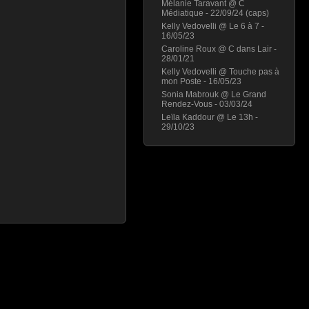
Mélanie Taravant @ C
Médiatique - 22/09/24 (caps)
Kelly Vedovelli @ Le 6 à 7 -
16/05/23
Caroline Roux @ C dans Lair -
28/01/21
Kelly Vedovelli @ Touche pas à
mon Poste - 16/05/23
Sonia Mabrouk @ Le Grand
Rendez-Vous - 03/03/24
Leïla Kaddour @ Le 13h -
29/10/23