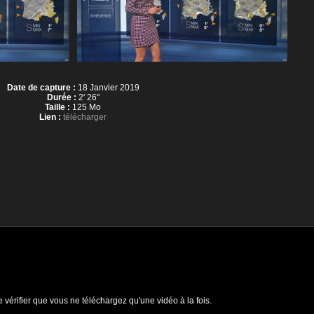
Date de capture :
18 Janvier 2019
Durée :
2' 26''
Taille :
125 Mo
Lien :
télécharger
e vérifier que vous ne téléchargez qu'une vidéo à la fois.