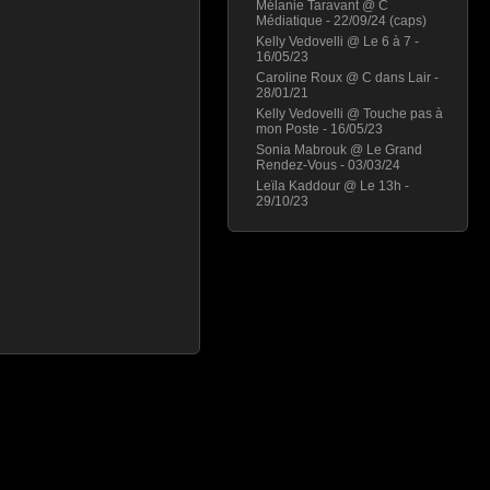
Mélanie Taravant @ C
Médiatique - 22/09/24 (caps)
Kelly Vedovelli @ Le 6 à 7 -
16/05/23
Caroline Roux @ C dans Lair -
28/01/21
Kelly Vedovelli @ Touche pas à
mon Poste - 16/05/23
Sonia Mabrouk @ Le Grand
Rendez-Vous - 03/03/24
Leïla Kaddour @ Le 13h -
29/10/23