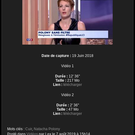
Date de capture :
19 Juin 2018
Vidéo 1
Durée :
12' 36''
Taille :
217 Mo
Lien :
télécharger
Vidéo 2
Durée :
2' 36''
Taille :
47 Mo
Lien :
télécharger
Mots clés :
Cuir
,
Natacha Polony
Posté dans
Vidéos
par Lex le 7 août 2019 à 15h14.