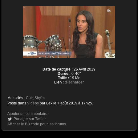
Date de capture :
26 Avril 2019
Durée :
0' 40''
Taille :
19 Mo
Lien :
télécharger
Mots clés :
Cuir
,
Shy'm
Posté dans
Vidéos
par Lex le 7 août 2019 à 17h25.
Ajouter un commentaire
Partager sur Twitter
Afficher le BB code pour les forums