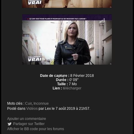
Date de capture :
8 Février 2018
Durée :
0' 09''
Taille :
7 Mo
Lien :
télécharger
Mots clés :
Cuir
,
Inconnue
Posté dans
Vidéos
par Lex le 7 août 2019 à 21h57.
Ajouter un commentaire
Partager sur Twitter
Afficher le BB code pour les forums