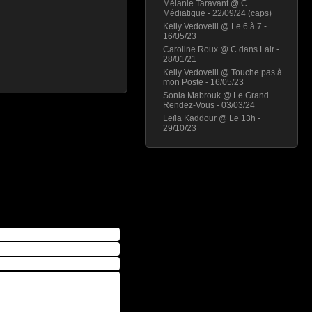
Mélanie Taravant @ C
Médiatique - 22/09/24 (caps)
Kelly Vedovelli @ Le 6 à 7 -
16/05/23
Caroline Roux @ C dans Lair -
28/01/21
Kelly Vedovelli @ Touche pas à
mon Poste - 16/05/23
Sonia Mabrouk @ Le Grand
Rendez-Vous - 03/03/24
Leïla Kaddour @ Le 13h -
29/10/23