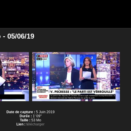
 - 05/06/19
Date de capture :
5 Juin 2019
Durée :
1' 09''
Taille :
53 Mo
Lien :
télécharger