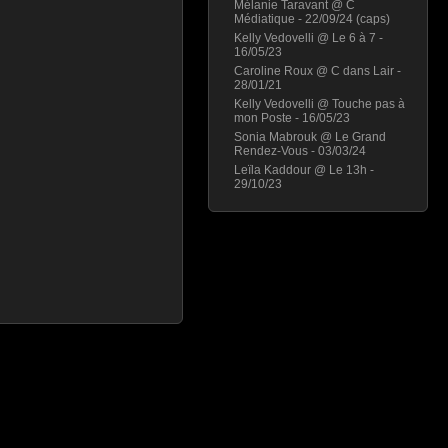
Mélanie Taravant @ C
Médiatique - 22/09/24 (caps)
Kelly Vedovelli @ Le 6 à 7 -
16/05/23
Caroline Roux @ C dans Lair -
28/01/21
Kelly Vedovelli @ Touche pas à
mon Poste - 16/05/23
Sonia Mabrouk @ Le Grand
Rendez-Vous - 03/03/24
Leïla Kaddour @ Le 13h -
29/10/23