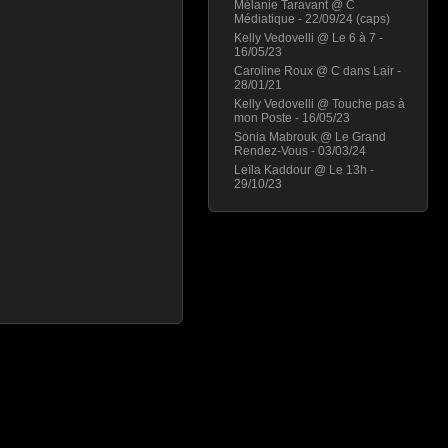
Mélanie Taravant @ C
Médiatique - 22/09/24 (caps)
Kelly Vedovelli @ Le 6 à 7 -
16/05/23
Caroline Roux @ C dans Lair -
28/01/21
Kelly Vedovelli @ Touche pas à
mon Poste - 16/05/23
Sonia Mabrouk @ Le Grand
Rendez-Vous - 03/03/24
Leïla Kaddour @ Le 13h -
29/10/23