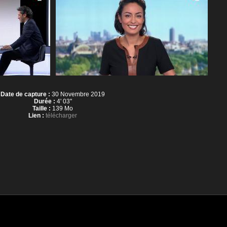
Date de capture :
30 Novembre 2019
Durée :
4' 03''
Taille :
139 Mo
Lien :
télécharger