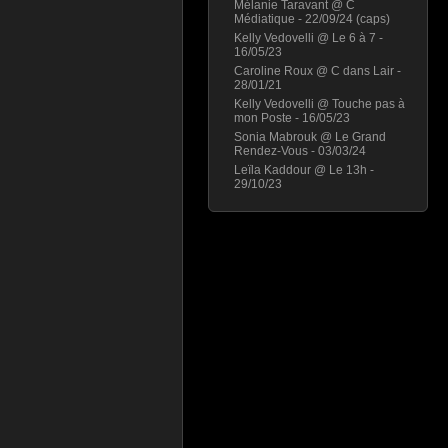
Mélanie Taravant @ C
Médiatique - 22/09/24 (caps)
Kelly Vedovelli @ Le 6 à 7 -
16/05/23
Caroline Roux @ C dans Lair -
28/01/21
Kelly Vedovelli @ Touche pas à
mon Poste - 16/05/23
Sonia Mabrouk @ Le Grand
Rendez-Vous - 03/03/24
Leïla Kaddour @ Le 13h -
29/10/23