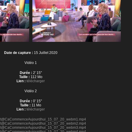
Date de capture :
15 Juillet 2020
Vidéo 1
Durée :
2' 15''
Taille :
112 Mo
Lien :
télécharger
Vidéo 2
Durée :
0' 15''
Taille :
11 Mo
Lien :
télécharger
aret@CaCommenceAujourdhui_15_07_20_webm1.mp4
aret@CaCommenceAujourdhui_15_07_20_webm2.mp4
aret@CaCommenceAujourdhui_15_07_20_webm3.mp4
aret@CaCommenceAujourdhui_15_07_20_webm4.mp4