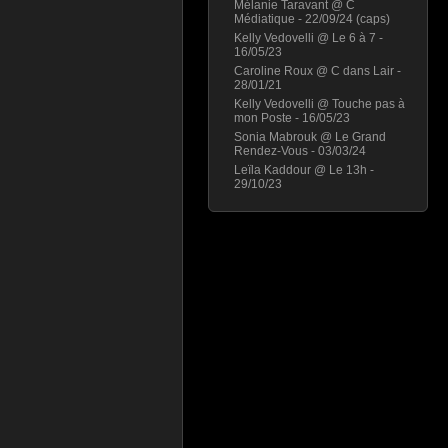
Mélanie Taravant @ C
Médiatique - 22/09/24 (caps)
Kelly Vedovelli @ Le 6 à 7 -
16/05/23
Caroline Roux @ C dans Lair -
28/01/21
Kelly Vedovelli @ Touche pas à
mon Poste - 16/05/23
Sonia Mabrouk @ Le Grand
Rendez-Vous - 03/03/24
Leïla Kaddour @ Le 13h -
29/10/23