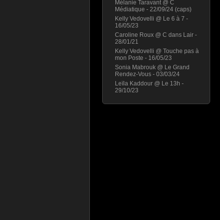
Mélanie Taravant @ C
Médiatique - 22/09/24 (caps)
Kelly Vedovelli @ Le 6 à 7 -
16/05/23
Caroline Roux @ C dans Lair -
28/01/21
Kelly Vedovelli @ Touche pas à
mon Poste - 16/05/23
Sonia Mabrouk @ Le Grand
Rendez-Vous - 03/03/24
Leïla Kaddour @ Le 13h -
29/10/23