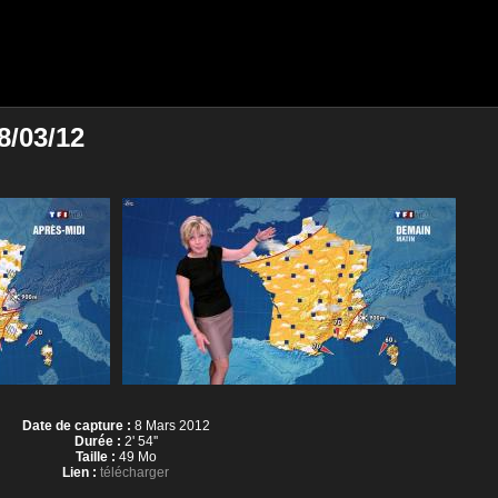
8/03/12
Date de capture :
8 Mars 2012
Durée :
2' 54''
Taille :
49 Mo
Lien :
télécharger