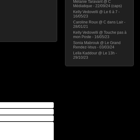
Mélanie Taravant @ C
Médiatique - 22/09/24 (caps)
Kelly Vedovelli @ Le 6 à 7 -
16/05/23
Caroline Roux @ C dans Lair -
28/01/21
Kelly Vedovelli @ Touche pas à
mon Poste - 16/05/23
Sonia Mabrouk @ Le Grand
Rendez-Vous - 03/03/24
Leïla Kaddour @ Le 13h -
29/10/23