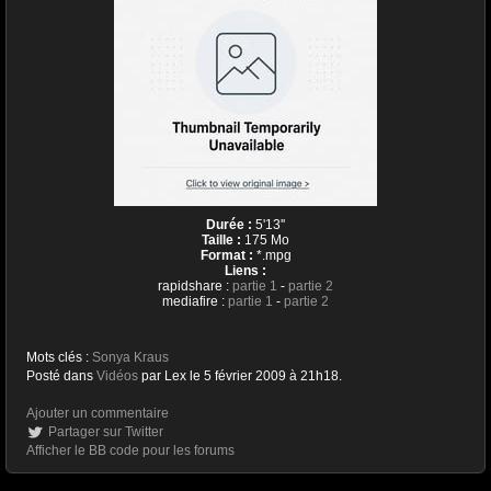
Durée :
5'13''
Taille :
175 Mo
Format :
*.mpg
Liens :
rapidshare :
partie 1
-
partie 2
mediafire :
partie 1
-
partie 2
Mots clés :
Sonya Kraus
Posté dans
Vidéos
par Lex le 5 février 2009 à 21h18.
Ajouter un commentaire
Partager sur Twitter
Afficher le BB code pour les forums