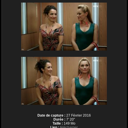
Date de capture :
27 Février 2016
Durée :
7' 20''
Taille :
149 Mo
Lien :
télécharger