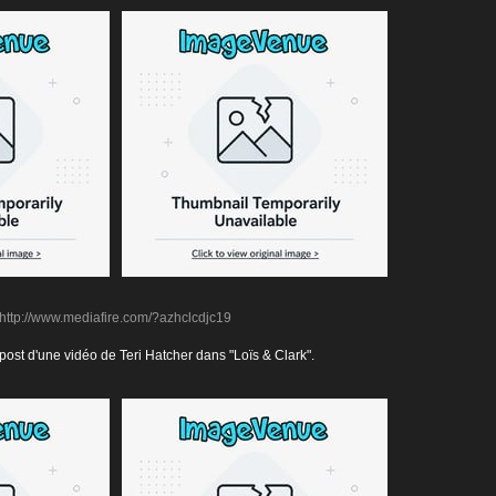
http://www.mediafire.com/?azhclcdjc19
epost d'une vidéo de Teri Hatcher dans "Loïs & Clark".