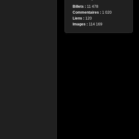
Billets :
11 478
Commentaires :
1 020
Liens :
120
Images :
114 169