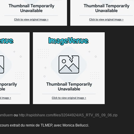
ymm8uem
ou
http://rapidshare.com/files/32044924/AS_RTV_05_09_06.zip
 cours extrait du remix de TLMEP, avec Monica Bellucci.