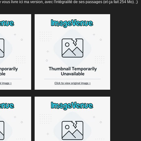
ous livre ici ma version, avec l'intégralité de ses passages (et ça fait 254 Mo). ;)