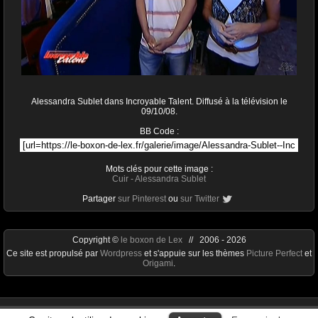
Alessandra Sublet dans Incroyable Talent. Diffusé à la télévision le
09/10/08.
BB Code :
Mots clés pour cette image :
Cuir
-
Alessandra Sublet
Partager
sur Pinterest
ou
sur Twitter
Copyright ©
le boxon de Lex
// 2006 - 2026
Ce site est propulsé par
Wordpress
et s'appuie sur les thèmes
Picture Perfect
et
Origami
.