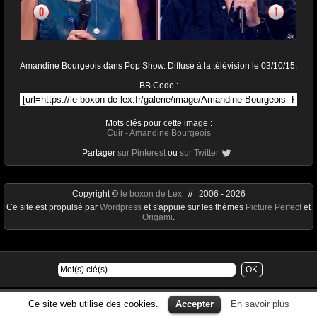
Amandine Bourgeois dans Pop Show. Diffusé à la télévision le 03/10/15.
BB Code :
Mots clés pour cette image :
Cuir
-
Amandine Bourgeois
Partager
sur Pinterest
ou
sur Twitter
Copyright ©
le boxon de Lex
// 2006 - 2026
Ce site est propulsé par
Wordpress
et s'appuie sur les thèmes
Picture Perfect
et
Origami
.
Ce site web utilise des cookies.
Accepter
En savoir plus