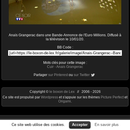
Anaïs Grangerac dans une Bande-Annonce de l'Euro Millions. Diffusé à
la télévision le 10/01/20.
BB Code :
Mots clés pour cette image :
Cuir
-
Anais Grangerac
Partager
sur Pinterest
ou
sur Twitter
Copyright ©
le boxon de Lex
// 2006 - 2026
Ce site est propulsé par
Wordpress
et s'appuie sur les thèmes
Picture Perfect
et
Origami
.
Ce site web utilise des cookies.
Accepter
En savoir plus