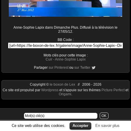
Anne-Sophie Lapix dans Dimanche Plus. Diffusé à la télévision le
27/05/12.
BB Code :
Mots clés pour cette image :
Cuir
-
Anne-Sophie Lapix
Partager
sur Pinterest
ou
sur Twitter
Copyright ©
le boxon de Lex
// 2006 - 2026
Ce site est propulsé par
Wordpress
et s'appuie sur les thèmes
Picture Perfect
et
Origami
.
Ce site web utilise des cookies.
Accepter
En savoir plus