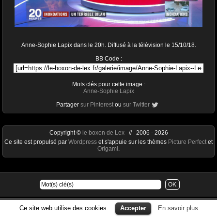
Anne-Sophie Lapix dans le 20h. Diffusé à la télévision le 15/10/18.
BB Code :
Mots clés pour cette image :
Anne-Sophie Lapix
Partager
sur Pinterest
ou
sur Twitter
Copyright ©
le boxon de Lex
// 2006 - 2026
Ce site est propulsé par
Wordpress
et s'appuie sur les thèmes
Picture Perfect
et
Origami
.
Ce site web utilise des cookies.
Accepter
En savoir plus