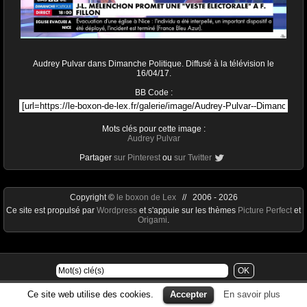
Audrey Pulvar dans Dimanche Politique. Diffusé à la télévision le
16/04/17.
BB Code :
Mots clés pour cette image :
Audrey Pulvar
Partager
sur Pinterest
ou
sur Twitter
Copyright ©
le boxon de Lex
// 2006 - 2026
Ce site est propulsé par
Wordpress
et s'appuie sur les thèmes
Picture Perfect
et
Origami
.
Ce site web utilise des cookies.
Accepter
En savoir plus