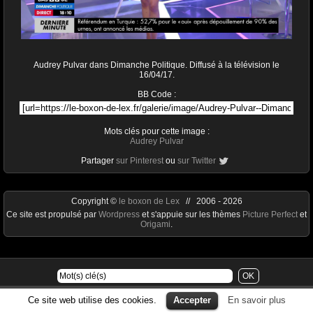
Audrey Pulvar dans Dimanche Politique. Diffusé à la télévision le
16/04/17.
BB Code :
Mots clés pour cette image :
Audrey Pulvar
Partager
sur Pinterest
ou
sur Twitter
Copyright ©
le boxon de Lex
// 2006 - 2026
Ce site est propulsé par
Wordpress
et s'appuie sur les thèmes
Picture Perfect
et
Origami
.
Ce site web utilise des cookies.
Accepter
En savoir plus