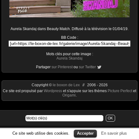
Aurela Skandaj dans Beauty Match. Diffusé à la télévision le 01/04/19.
BB Code :
Mots clés pour cette image :
Aurela Skandaj
Partager
sur Pinterest
ou
sur Twitter
Copyright ©
le boxon de Lex
// 2006 - 2026
Ce site est propulsé par
Wordpress
et s'appuie sur les thèmes
Picture Perfect
et
Origami
.
Ce site web utilise des cookies.
Accepter
En savoir plus