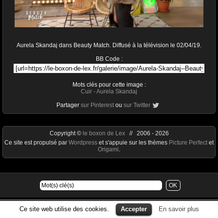
Aurela Skandaj dans Beauty Match. Diffusé à la télévision le 02/04/19.
BB Code :
Mots clés pour cette image :
Cuir
-
Aurela Skandaj
Partager
sur Pinterest
ou
sur Twitter
Copyright ©
le boxon de Lex
// 2006 - 2026
Ce site est propulsé par
Wordpress
et s'appuie sur les thèmes
Picture Perfect
et
Origami
.
Ce site web utilise des cookies.
Accepter
En savoir plus