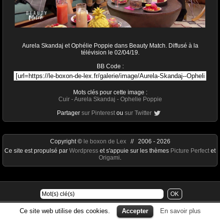
Aurela Skandaj et Ophélie Poppie dans Beauty Match. Diffusé à la
télévision le 02/04/19.
BB Code :
Mots clés pour cette image :
Cuir
-
Aurela Skandaj
-
Ophelie Poppie
Partager
sur Pinterest
ou
sur Twitter
Copyright ©
le boxon de Lex
// 2006 - 2026
Ce site est propulsé par
Wordpress
et s'appuie sur les thèmes
Picture Perfect
et
Origami
.
Ce site web utilise des cookies.
Accepter
En savoir plus