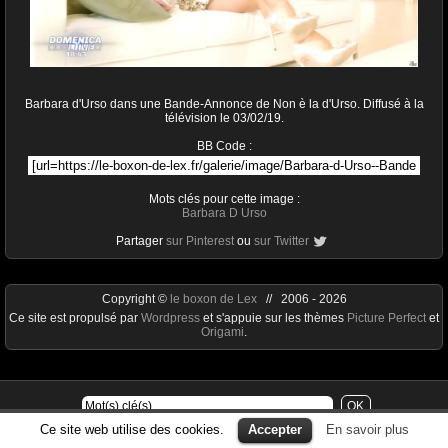
Barbara d'Urso dans une Bande-Annonce de Non è la d'Urso. Diffusé à la
télévision le 03/02/19.
BB Code :
Mots clés pour cette image :
Barbara D Urso
Partager
sur Pinterest
ou
sur Twitter
Copyright ©
le boxon de Lex
// 2006 - 2026
Ce site est propulsé par
Wordpress
et s'appuie sur les thèmes
Picture Perfect
et
Origami
.
Ce site web utilise des cookies.
Accepter
En savoir plus