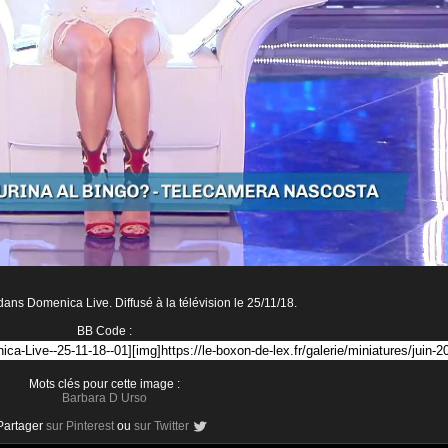
ans Domenica Live. Diffusé à la télévision le 25/11/18.
BB Code :
Mots clés pour cette image :
Barbara D Urso
Partager
sur Pinterest
ou
sur Twitter