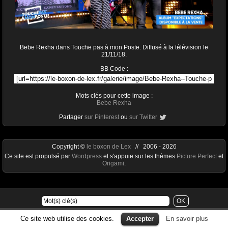
Bebe Rexha dans Touche pas à mon Poste. Diffusé à la télévision le
21/11/18.
BB Code :
Mots clés pour cette image :
Bebe Rexha
Partager
sur Pinterest
ou
sur Twitter
Copyright ©
le boxon de Lex
// 2006 - 2026
Ce site est propulsé par
Wordpress
et s'appuie sur les thèmes
Picture Perfect
et
Origami
.
Ce site web utilise des cookies.
Accepter
En savoir plus