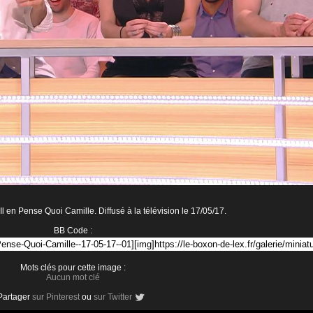
 en Pense Quoi Camille. Diffusé à la télévision le 17/05/17.
BB Code :
Mots clés pour cette image :
Aucun mot clé
Partager
sur Pinterest
ou
sur Twitter