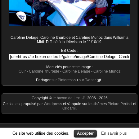
Caroline Delage, Caroline Ithurbide et Caroline Munoz dans William à
Midi. Diffusé à la télévision le 11/10/19.
BB Code :
Mots clés pour cette image :
Cuir
-
Caroline Ithurbide
-
Caroline Delage
-
Caroline Munoz
Partager
sur Pinterest
ou
sur Twitter
Copyright ©
le boxon de Lex
// 2006 - 2026
Ce site est propulsé par
Wordpress
et s'appuie sur les thèmes
Picture Perfect
et
Origami
.
Ce site web utilise des cookies.
Accepter
En savoir plus