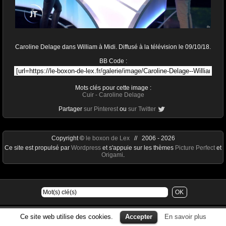
Caroline Delage dans William à Midi. Diffusé à la télévision le 09/10/18.
BB Code :
Mots clés pour cette image :
Cuir
-
Caroline Delage
Partager
sur Pinterest
ou
sur Twitter
Copyright ©
le boxon de Lex
// 2006 - 2026
Ce site est propulsé par
Wordpress
et s'appuie sur les thèmes
Picture Perfect
et
Origami
.
Ce site web utilise des cookies.
Accepter
En savoir plus